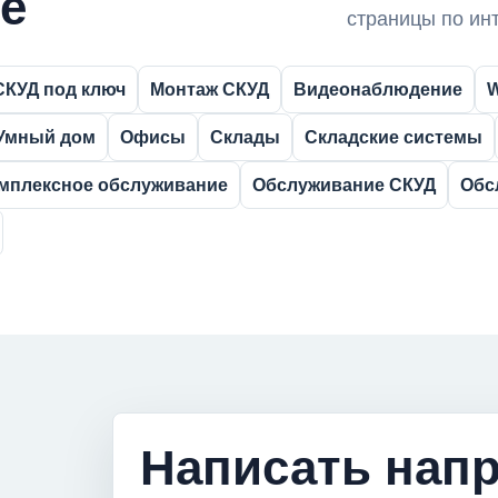
е
страницы по инт
СКУД под ключ
Монтаж СКУД
Видеонаблюдение
W
Умный дом
Офисы
Склады
Складские системы
мплексное обслуживание
Обслуживание СКУД
Обс
Написать нап